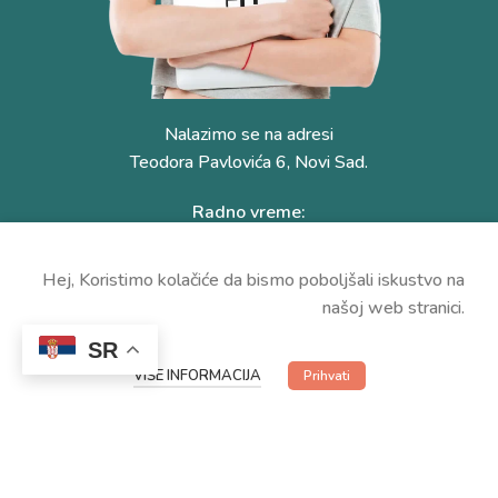
Nalazimo se na adresi
Teodora Pavlovića 6, Novi Sad.
Radno vreme:
ponedeljak – petak 8:30 – 21:30
Subotom po dogovoru.
Hej, Koristimo kolačiće da bismo poboljšali iskustvo na
(+381) 69 553 1 663
našoj web stranici.
SR
VIŠE INFORMACIJA
Prihvati